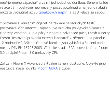
nepříjemného zápachu* a velmi jednoduchou údržbou. Během každé
relace vám poskytne neomezený počet potáhnutí a na jedno nabití si
můžete vychutnat až 20
tabákových náplní
a až 3 relace za sebou.
* Srovnání s kouřením cigaret na základě senzorických testů
porovnávajících intenzitu zápachu ve vzduchu po vytvoření kouře z
cigarety Winston Blue a páry z Ploom X Advanced (Rich, Fresh a Berry
Fresh). Testování provedla externí laboratoř v Německu na panelu*
12 hodnotitelů. Všichni členové komise jsou vybíráni a školeni podle
normy DIN EN 13725:2003. Vědecké studie SRA provedené na Ploom
3.0 s náplní Ploom 3.0 (nekovový CP).
Zařízení Ploom X Advanced aktuálně již není dostupné. Objevte jeho
nástupce, naše novinky
Ploom AURA
a Cube!