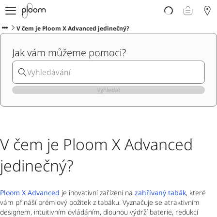
E-shop
Proč Ploom?
V čem je Ploom X Advanced jedinečný?
Doporučte Ploom
Jak vám můžeme pomoci?
Blog
Podpora
Vyhledat
V čem je Ploom X Advanced
jedinečný?
Ploom X Advanced
je inovativní zařízení na
zahřívaný tabák
, které
vám přináší prémiový požitek z tabáku. Vyznačuje se atraktivním
designem, intuitivním ovládáním, dlouhou výdrží baterie, redukcí