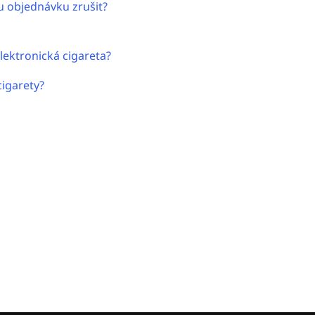
u objednávku zrušit?
lektronická cigareta?
cigarety?