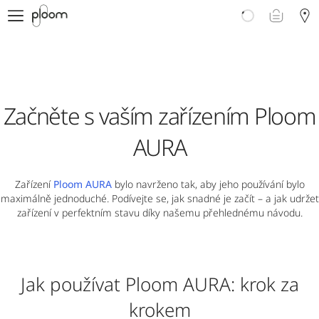
E-shop
Proč Ploom?
Doporučte Ploom
Blog
Podpora
Začněte s vaším zařízením Ploom
AURA
Zařízení
Ploom AURA
bylo navrženo tak, aby jeho používání bylo
maximálně jednoduché. Podívejte se, jak snadné je začít – a jak udržet
zařízení v perfektním stavu díky našemu přehlednému návodu.
Jak používat Ploom AURA: krok za
krokem