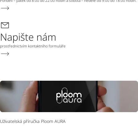
Pondělí – pátek od 8:00 do 22:00 hodin a sobota – neděle od 9:00 do 18:00 hodin.
Napište nám
prostřednictvím kontaktního formuláře
Uživatelská příručka Ploom AURA