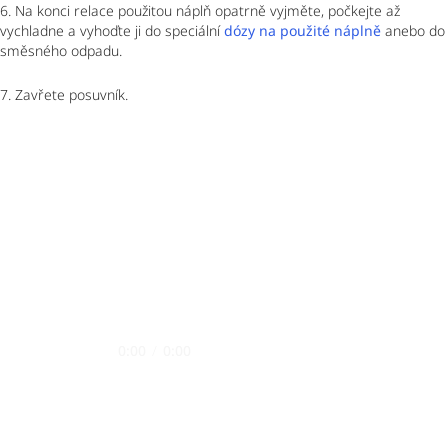
6. Na konci relace použitou náplň opatrně vyjměte, počkejte až
vychladne a vyhoďte ji do speciální
dózy na použité náplně
anebo do
směsného odpadu.
7. Zavřete posuvník.
0:00
/
0:00