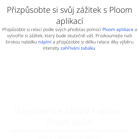
Přizpůsobte si svůj zážitek s Ploom
aplikací
Přizpůsobte si relaci podle svých představ pomocí
Ploom aplikace
a
vytvořte si zážitek, který bude skutečně váš. Prozkoumejte naši
širokou nabídku
náplní
a přizpůsobte si délku relace díky výběru
intenzity
zahřívání tabáku
.
Vylepšete své zážitky s aplikací
Ploom AURA
Vyberte si režim zahřívání, najděte svůj Ploom, sledujte stav
baterie a spojte se s podporou.