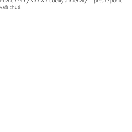
Různé režimy zahřívání, délky a intenzity — přesně podle
vaší chuti.