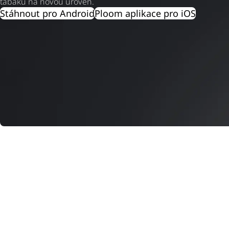
tabáku na novou úroveň.
Stáhnout pro Android
Ploom aplikace pro iOS