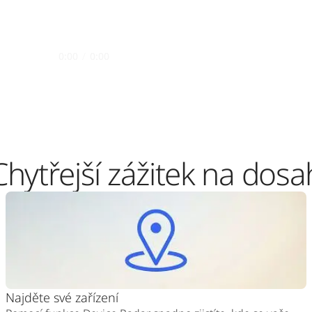
0:00
/
0:00
Chytřejší zážitek na dosa
Najděte své zařízení