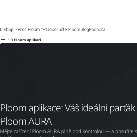
E-shop
Proč Ploom?
Doporučte Ploom
Blog
Podpora
O Ploom aplikaci
Ploom aplikace: Váš ideální parťák
Ploom AURA
Mějte zařízení Ploom AURA plně pod kontrolou — a posuňte sv