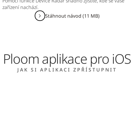
Pomocí funkce Device Radar snadno zjistíte, kde se vaše
zařízení nachází.
Stáhnout návod (11 MB)
Ploom aplikace pro iOS
JAK SI APLIKACI ZPŘÍSTUPNIT