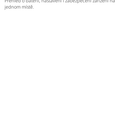
Přehled o baterii, nastavení i zabezpečení zařízení na
jednom místě.