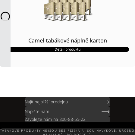
Camel tabákové náplně karton
Detail produktu
Najít nejbližší prodejnu
Napište nám
Zavolejte nám na 800-88-55-22
TABÁKOVÉ PRODUKTY NEJSOU BEZ RIZIKA A JSOU NÁVYKOVÉ. URČENO
VÝHRADNĚ PRO DOSPĚLÉ.