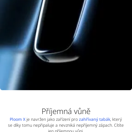
Příjemná vůně
Ploom X
je navržen jako zařízení pro
zahřívaný tabák
, který
se díky tomu nepřipaluje a nevzniká nepříjemný zápach. Cítíte
jen příjemnou vůni.