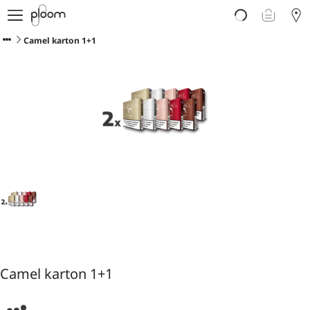
E-shop
Proč Ploom?
Camel karton 1+1
Doporučte Ploom
Blog
Podpora
Camel karton 1+1