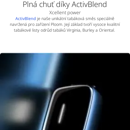
Plná chuť díky ActivBlend
Xcellent power
ActivBlend
je naše unikátní tabáková směs speciálně
navržená pro zařízení Ploom. Její základ tvoří vysoce kvalitní
tabákové listy odrůd tabáků Virginia, Burley a Oriental.