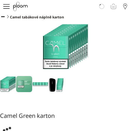
E-shop
Proč Ploom?
Camel tabákové náplně karton
Doporučte Ploom
Blog
Podpora
Camel Green karton