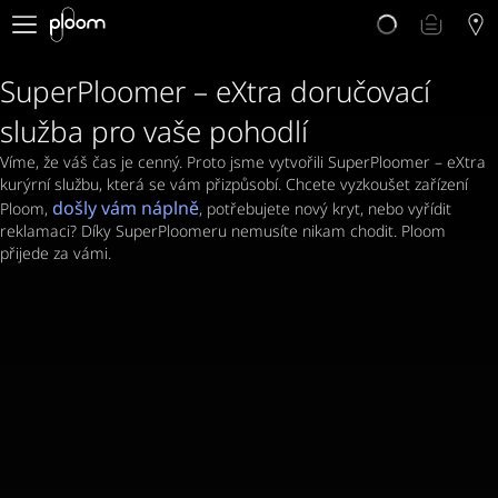
E-shop
Proč Ploom?
SuperPloomer – eXtra doručovací
Doporučte Ploom
Blog
služba pro vaše pohodlí
Podpora
Víme, že váš čas je cenný. Proto jsme vytvořili SuperPloomer – eXtra
kurýrní službu, která se vám přizpůsobí. Chcete vyzkoušet zařízení
došly vám náplně
Ploom,
, potřebujete nový kryt, nebo vyřídit
reklamaci? Díky SuperPloomeru nemusíte nikam chodit. Ploom
přijede za vámi.