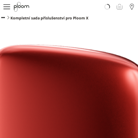
E-shop
Proč Ploom?
Kompletní sada příslušenství pro Ploom X
Doporučte Ploom
Blog
Podpora