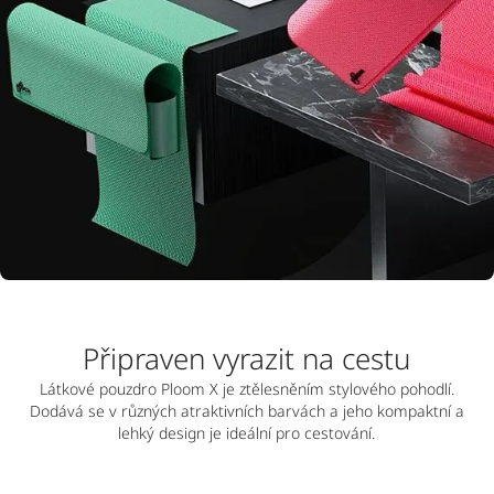
Připraven vyrazit na cestu
Látkové pouzdro Ploom X je ztělesněním stylového pohodlí.
Dodává se v různých atraktivních barvách a jeho kompaktní a
lehký design je ideální pro cestování.