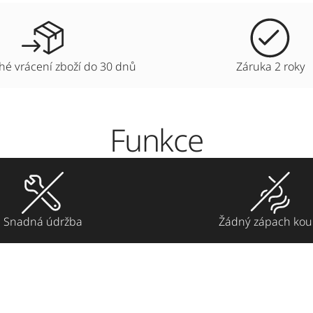
é vrácení zboží do 30 dnů
Záruka 2 roky
Funkce
Snadná údržba
Žádný zápach kou