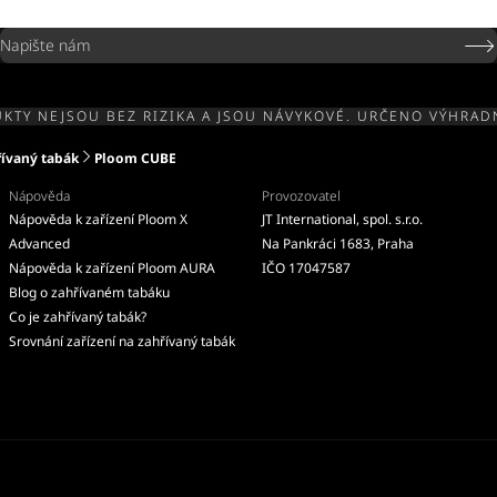
Napište nám
KTY NEJSOU BEZ RIZIKA A JSOU NÁVYKOVÉ. URČENO VÝHRAD
řívaný tabák
Ploom CUBE
Nápověda
Provozovatel
Nápověda k zařízení Ploom X
JT International, spol. s.r.o.
Advanced
Na Pankráci 1683, Praha
Nápověda k zařízení Ploom AURA
IČO 17047587
Blog o zahřívaném tabáku
Co je zahřívaný tabák?
Srovnání zařízení na zahřívaný tabák