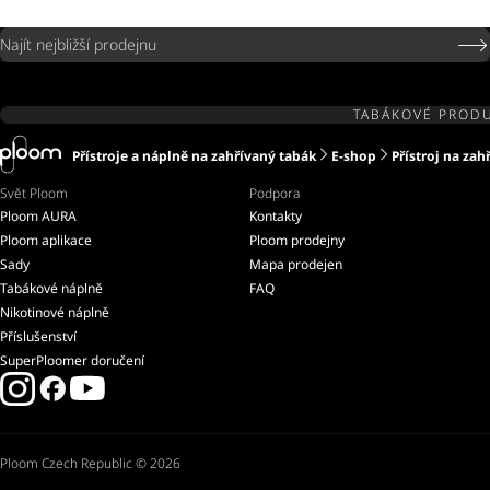
Najít nejbližší prodejnu
TABÁKOVÉ PRODU
Přístroje a náplně na zahřívaný tabák
E-shop
Přístroj na zah
Svět Ploom
Podpora
Ploom AURA
Kontakty
Ploom aplikace
Ploom prodejny
Sady
Mapa prodejen
Tabákové náplně
FAQ
Nikotinové náplně
Příslušenství
SuperPloomer doručení
Ploom Czech Republic © 2026