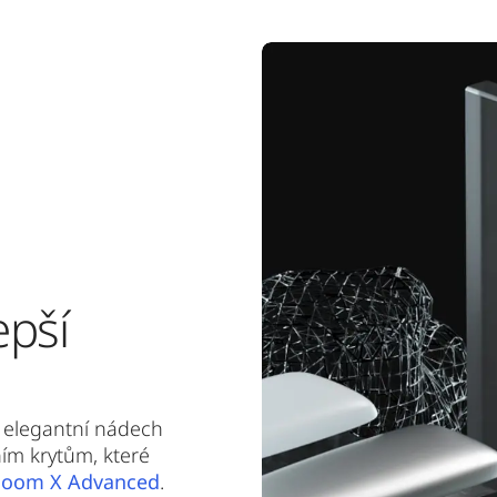
epší
elegantní nádech
ím krytům, které
loom X Advanced
.