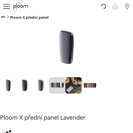
E-shop
Proč Ploom?
Ploom X přední panel
Doporučte Ploom
Blog
Podpora
Ploom X přední panel Lavender