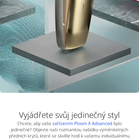
Vyjádřete svůj jedinečný styl
Chcete, aby vaše
zařízením Ploom X Advanced
bylo
jedinečné? Objevte naši rozmanitou nabídku vyměnitelných
předních krytů, které se skvěle hodí k vašemu individuálnímu