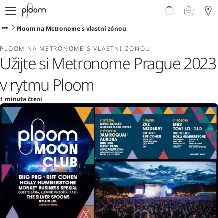
E-shop
Proč Ploom?
Ploom na Metronome s vlastní zónou
Doporučte Ploom
PLOOM NA METRONOME S VLASTNÍ ZÓNOU
Blog
Užijte si Metronome Prague 2023
Podpora
v rytmu Ploom
1 minuta čtení