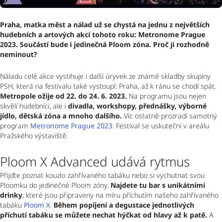
Praha, matka měst a nálad
 už se chystá na jednu z největších 
hudebních a artových akcí tohoto roku: Metronome Prague 
2023. Součástí bude i jedinečná Ploom zóna. Proč ji rozhodně 
neminout?
Náladu celé akce vystihuje i další úryvek ze známé skladby skupiny 
PSH, která na festivalu také vystoupí: 
Praha, až k ránu se chodí spát
. 
Metropole ožije od 22. do 24. 6. 2023.
 Na programu jsou nejen 
skvělí hudebníci, ale i 
divadla, workshopy, přednášky, výborné 
jídlo, dětská zóna a mnoho dalšího.
 Víc ostatně prozradí samotný 
program 
Metronome Prague 2023
. Festival se uskuteční v areálu 
Pražského výstaviště.
Ploom X Advanced udává rytmus
Přijďte poznat kouzlo zahřívaného tabáku nebo si vychutnat svou 
Ploomku do jedinečné Ploom zóny. 
Najdete tu bar s unikátními 
drinky
, které jsou připraveny na míru příchutím našeho zahřívaného 
tabáku 
Ploom X
. 
Během popíjení a degustace jednotlivých 
příchutí tabáku se můžete nechat hýčkat od hlavy až k patě. 
A 