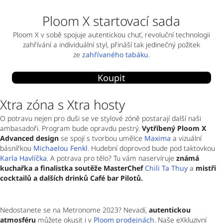
Ploom X startovací sada
Ploom X v sobě spojuje autentickou chuť, revoluční technologii
zahřívání a individuální styl, přináší tak jedinečný požitek
ze
zahřívaného tabáku
.
Koupit
Xtra zóna s Xtra hosty
O potravu nejen pro duši se ve stylové zóně postarají další naši 
ambasadoři. Program bude opravdu pestrý. 
Vytříbený Ploom X 
Advanced design
 se spojí s tvorbou umělce 
Maxima
 a vizuální 
básnířkou 
Michaelou Fenkl
. Hudební doprovod bude pod taktovkou 
Karla Havlíčka
. A potrava pro tělo? Tu vám naservíruje 
známá 
kuchařka a finalistka soutěže MasterChef
Chili Ta Thuy
 a 
mistři 
cocktailů a dalších drinků Café bar Pilotů.
Nedostanete se na Metronome 2023? Nevadí, 
autentickou 
atmosféru
 můžete okusit i v 
Ploom prodejnách
. Naše eXkluzivní 