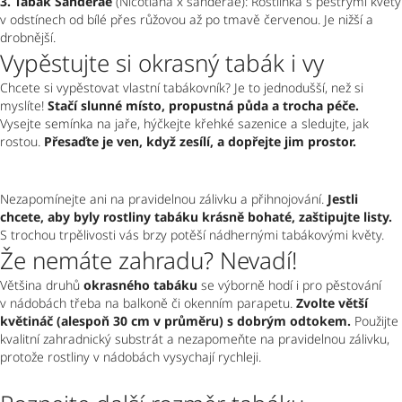
3. Tabák Sanderae
 (Nicotiana x sanderae): Rostlinka s pestrými květy 
v odstínech od bílé přes růžovou až po tmavě červenou. Je nižší a 
drobnější.
Vypěstujte si okrasný tabák i vy
Chcete si vypěstovat vlastní tabákovník? Je to jednodušší, než si 
myslíte! 
Stačí slunné místo, propustná půda a trocha péče.
Vysejte semínka na jaře, hýčkejte křehké sazenice a sledujte, jak 
rostou. 
Přesaďte je ven, když zesílí, a dopřejte jim prostor.
Nezapomínejte ani na pravidelnou zálivku a přihnojování. 
Jestli 
chcete, aby byly rostliny tabáku krásně bohaté, zaštipujte listy. 
S trochou trpělivosti vás brzy potěší nádhernými tabákovými květy. 
Že nemáte zahradu? Nevadí!
Většina druhů 
okrasného tabáku
 se výborně hodí i pro pěstování 
v nádobách třeba na balkoně či okenním parapetu. 
Zvolte větší 
květináč (alespoň 30 cm v průměru) s dobrým odtokem.
 Použijte 
kvalitní zahradnický substrát a nezapomeňte na pravidelnou zálivku, 
protože rostliny v nádobách vysychají rychleji.