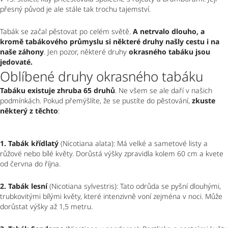
přesný původ je ale stále tak trochu tajemství.
Tabák se začal pěstovat po celém světě. 
A netrvalo dlouho, a 
kromě tabákového průmyslu si některé druhy našly cestu i na 
naše záhony
. Jen pozor, některé druhy 
okrasného tabáku jsou 
jedovaté.
Oblíbené druhy okrasného tabáku
Tabáku existuje zhruba 65 druhů
. Ne všem se ale daří v našich 
podmínkách. Pokud přemýšlíte, že se pustíte do pěstování, 
zkuste 
některý z těchto
:
1. Tabák křídlatý
 (Nicotiana alata): Má velké a sametové listy a 
růžové nebo bílé květy. Dorůstá výšky zpravidla kolem 60 cm a kvete 
od června do října.
2. Tabák lesní
 (Nicotiana sylvestris): Tato odrůda se pyšní dlouhými, 
trubkovitými bílými květy, které intenzivně voní zejména v noci. Může 
dorůstat výšky až 1,5 metru.