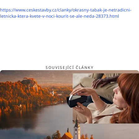
https://www.ceskestavby.cz/clanky/okrasny-tabak-je-netradicni-
letnicka-ktera-kvete-v-noci-kourit-se-ale-neda-28373.html
SOUVISEJÍCÍ ČLÁNKY