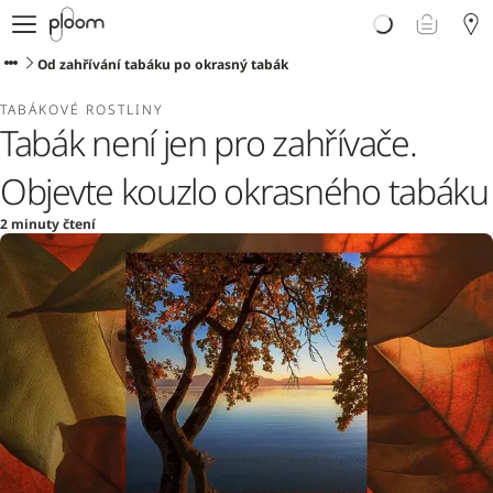
E-shop
Proč Ploom?
Od zahřívání tabáku po okrasný tabák
Doporučte Ploom
TABÁKOVÉ ROSTLINY
Blog
Tabák není jen pro zahřívače.
Podpora
Objevte kouzlo okrasného tabáku
2 minuty čtení