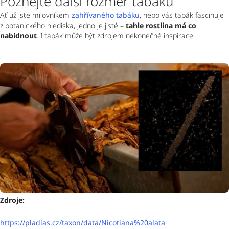
Poznejte další rozměr tabáku
Ať už jste milovníkem 
zahřívaného tabáku
, nebo vás tabák fascinuje 
z botanického hlediska, jedno je jisté – 
tahle rostlina má co 
nabídnout
. I tabák může být zdrojem nekonečné inspirace. 
Zdroje:
https://pladias.cz/taxon/data/Nicotiana%20alata