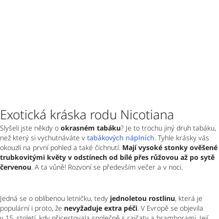
Exotická kráska rodu Nicotiana
Slyšeli jste někdy o 
okrasném tabáku
? Je to trochu jiný druh tabáku, 
než který si vychutnáváte v 
tabákových náplních
. Tyhle krásky vás 
okouzlí na první pohled a také čichnutí. 
Mají vysoké stonky ověšené 
trubkovitými květy v odstínech od bílé přes růžovou až po sytě 
červenou
. A ta vůně! Rozvoní se především večer a v noci.
Jedná se o oblíbenou letničku, tedy 
jednoletou rostlinu
, která je 
populární i proto, že 
nevyžaduje extra péči
. V Evropě se objevila 
v 15. století, kdy přicestovala společně s rajčaty a bramborami. Její 